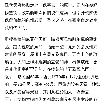
豆代天府終勘定於「保寧宮」的原址。廟內在幾經
修整後，改為巍峨宏偉的現代建築，但部分裝飾仍
保留傳統的泉州式樣。香火之盛，在臺南僅次於南
鯤鯓代天府。
雕樑畫棟的麻豆代天府，隨處可見精雕細琢的藝術
品。踏入巍峨的廟門，抬頭一望，見到的是泉州式
建築的屋脊，屋頂上有著光彩奪目、五光十色的琉
璃瓦。大門上樟木雕刻的立體門神，雄偉威嚴，更
是其他廟宇所罕見的。在後苑的「五彩觀光巨
龍」，是民國68年（西元1979年）斥資近億元興建
的，長76公尺，高有7公尺。巨龍內設有天堂、地獄
以及水晶宮等景觀，其用意在於勸人「為善去
惡」。文物大樓內則陳列著該廟具有歷史意義的各