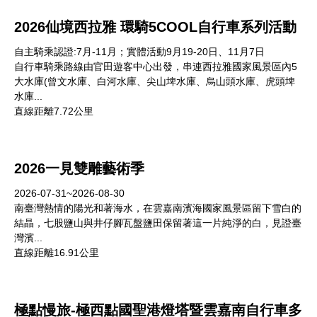
2026仙境西拉雅 環騎5COOL自行車系列活動
自主騎乘認證:7月-11月；實體活動9月19-20日、11月7日
自行車騎乘路線由官田遊客中心出發，串連西拉雅國家風景區內5
大水庫(曾文水庫、白河水庫、尖山埤水庫、烏山頭水庫、虎頭埤
水庫...
直線距離7.72公里
2026一見雙雕藝術季
2026-07-31~2026-08-30
南臺灣熱情的陽光和著海水，在雲嘉南濱海國家風景區留下雪白的
結晶，七股鹽山與井仔腳瓦盤鹽田保留著這一片純淨的白，見證臺
灣濱...
直線距離16.91公里
極點慢旅-極西點國聖港燈塔暨雲嘉南自行車多