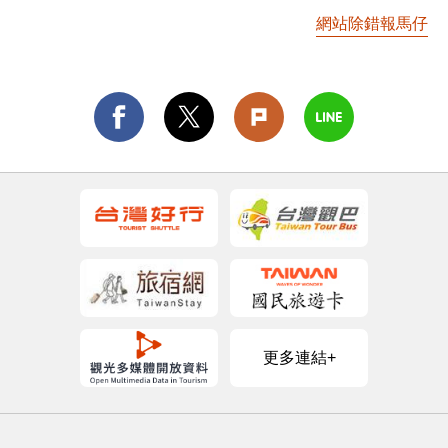
網站除錯報馬仔
更多連結+