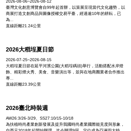
2026-08-06~2026-08-12
臺灣文化創意博覽會自99年起首辦，以策展呈現當代文化趨勢，以
商展打造文創商品與圖像授權交易平臺，經過逾10年的耕耘，已
為...
直線距離21.24公里
2026大稻埕夏日節
2026-07-25~2026-08-15
大稻埕夏日節在延平河濱公園(大稻埕碼頭)舉行，活動搭配水岸燈
飾、精彩煙火秀、美食、音樂演出等，並與在地商圈業者合作推出
專...
直線距離23.39公里
2026臺北時裝週
AW26:3/26-3/29、SS27:10/15-10/18
為扶植時尚產業創新發展及提升我國時尚產業國際能見度與形象，
自西元2018年起開始辦理，迄今辦理9屆，定位成為亞洲四大時