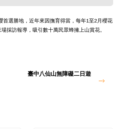
台賞櫻首選勝地，近年來因撫育得當，每年1至2月櫻花
來場採訪報導，吸引數十萬民眾蜂擁上山賞花。
臺中八仙山無障礙二日遊
臺中