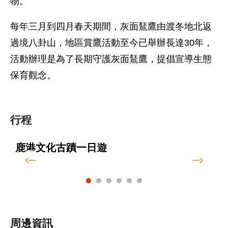
物。
每年三月到四月春天期間，灰面鵟鷹由渡冬地北返
過境八卦山，地區賞鷹活動至今已舉辦長達30年，
活動辦理是為了長期守護灰面鵟鷹，提倡宣導生態
保育觀念。
行程
鹿港文化古蹟一日遊
周邊資訊