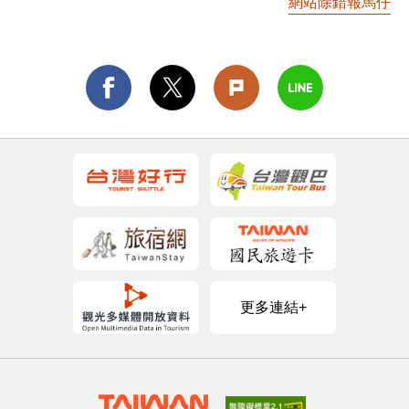
網站除錯報馬仔
更多連結+