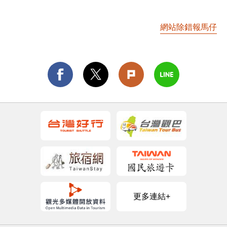
網站除錯報馬仔
更多連結+