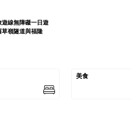
旅遊線無障礙一日遊
舊草嶺隧道與福隆
美食