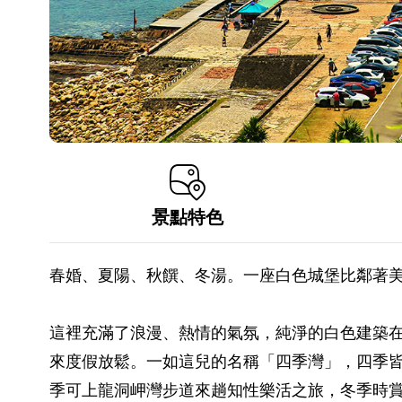
景點特色
春婚、夏陽、秋饌、冬湯。一座白色城堡比鄰著
這裡充滿了浪漫、熱情的氣氛，純淨的白色建築
來度假放鬆。一如這兒的名稱「四季灣」，四季
季可上龍洞岬灣步道來趟知性樂活之旅，冬季時