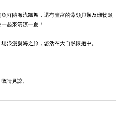
的魚群隨海流飄舞，還有豐富的藻類貝類及珊物類
孩一起來清涼一夏！
一場浪漫親海之旅，悠活在大自然懷抱中。
，敬請見諒。