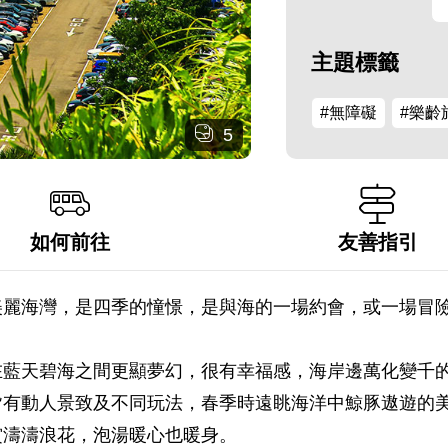
主題標籤
#無障礙
#樂齡
5
如何前往
友善指引
美麗海灣，是四季的憧憬，是與海的一場約會，或一場冒
在藍天碧海之間更顯夢幻，很有幸福感，海岸邊萬化變千
皆有動人景致及不同玩法，春季時遠眺海洋中鯨豚遨遊的
賞濤濤浪花，泡湯暖心也暖身。