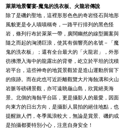
萊萊地景饗宴-魔鬼的洗衣板、火龍岩傳說
除了是磯釣聖地，這裡形形色色的奇岩怪石與地形
風貌更是令人嘖嘖稱奇，一路平行排列的黑色怪
岩，條列行布於萊萊一帶，廣闊幽然的線型圖案與
隨之而起的洶湧巨浪，使其有個響亮的名號－「魔
鬼的洗衣板」；還有全台最大的「火龍岩」，外形
彷彿潛入海中的龍露出的背脊，屹立於平坦的沈積
岩平台，這些神奇的地質景觀皆是造山運動所留下
的痕跡。而在此也可近距離觀覽大片海蝕溝和火山
岩脈等磅礡景觀，亦可遠眺龜山島，欣賞絕美海
景。北側的海蝕平台區，更是攝影人的最愛，因面
向東方的日出方向，是攝影人晨拍的絕佳地點，也
提醒旅人們，冬季風浪較大，無論是賞景、磯釣或
是拍攝都要特別小心，注意自身安全！