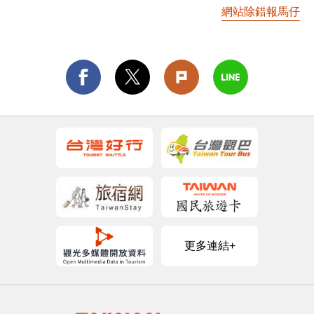
網站除錯報馬仔
更多連結+