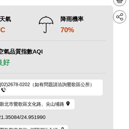
天氣
降雨機率
°C
70%
空氣品質指數AQI
 良好
(02)2678-0202（如有問題請洽詢鶯歌區公所）
新北市鶯歌區文化路、尖山埔路
21.35084/24.951990