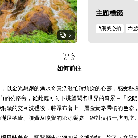
主題標籤
#網美必拍
#地
2
如何前往
布，以金光粼粼的瀑水奇景洗滌忙碌煩躁的心靈，感受秘
方向的公路旁，從此處可向下眺望聞名世界的奇景－「陰
砷銅礦的交互洗禮後，將瀑布著上一層金黃略帶橘的色彩
場滿足聽覺、視覺及嗅覺的沁涼饗宴，絕對值得一訪再訪
品嚐風味美食、觀覽歷史金河的黃金博物館，除了人文景