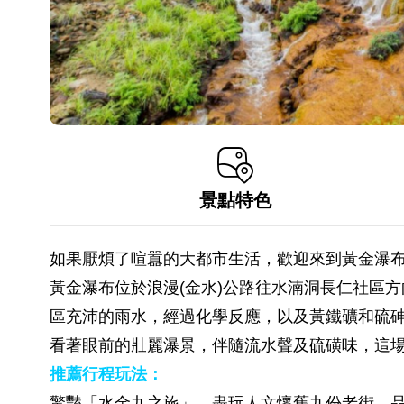
景點特色
如果厭煩了喧囂的大都市生活，歡迎來到黃金瀑
黃金瀑布位於浪漫(金水)公路往水湳洞長仁社區
區充沛的雨水，經過化學反應，以及黃鐵礦和硫
看著眼前的壯麗瀑景，伴隨流水聲及硫磺味，這
推薦行程玩法：
驚豔「水金九之旅」，盡玩人文懷舊九份老街、