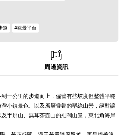
步道
#觀景平台
周邊資訊
不到一公里的步道而上，儘管有些坡度但整體平穩
海灣小鎮景色、以及層層疊疊的翠綠山巒，絕對讓
以及半屏山、無耳茶壺山的壯闊山景，東北角海岸
之際，芒花盛開，漫天芒雪隨風飄搖，更是絕美浪