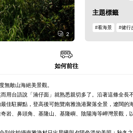
主題標籤
#看海景
#健行
2
如何前往
0度無敵山海絕美景觀。
然而用台語說「湳仔面」就熟悉親切多了。沿著這條全長
的最佳駐腳點，登高後可飽覽南雅漁港聚落全景，遼闊的
雅奇岩、鼻頭角、基隆山、基隆嶼、陰陽海等岬灣景觀，
適合到此拍攝南雅漁村日出晨曦與夕陽色溫的美照；秋冬