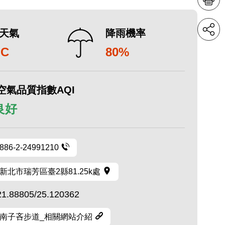
天氣
降雨機率
°C
80%
空氣品質指數AQI
 良好
886-2-24991210
新北市瑞芳區臺2縣81.25k處
21.88805/25.120362
南子吝步道_相關網站介紹