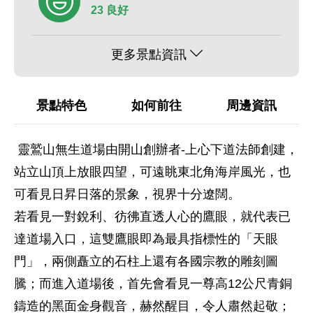
23 良好
更多景點資訊
景點特色
如何前往
周邊資訊
靈鷲山無生道場由開山創辦者-上心下道法師創建，
站立山頂上放眼四望，可遠眺東北角海岸風光，也
可看見日昇日落的景象，視界十分遼闊。
若看見一對銳利、彷彿直透人心的鷹眼，就代表已
達道場入口，這雙鷹眼即為最具指標性的「天眼
門」，兩側矗立的石柱上還有各國宗教的雕刻圖
騰；而進入道場後，首先會看見一尊高12公尺青銅
鑄造的黑面金身觀音，赫然醒目，令人肅然起敬；