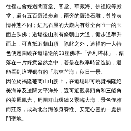
往裡走會經過聞喜堂、客堂、華藏海、佛祖殿等殿
堂，還有五百羅漢步道，兩旁的羅漢石雕，尊尊表
情神態不同；紅瓦石屋的大殿內有尊全台唯一的玉
面左臥佛；道場後山則有條朝山大道，循步道攀升
而上，可直抵荖蘭山頂。除此之外，這裡的一大特
色便是圍繞在道場邊的53座佛塔-「舍利塔林」，錯
落在一片綠意盎然之中，若是在秋季時節造訪，還
能看到這裡獨有的「塔林芒海」秋日一景。
因位於福隆荖蘭山山腰上，在道場即可眺覽福隆絕
美海岸及遼闊太平洋外，還可近觀鼻頭角和三貂角
的美麗風光，周圍群山環繞又緊臨大海，景色優雅
而莊嚴，成為北台灣修身養性、安定心靈的一處佛
門聖地。