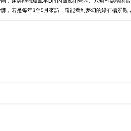
圈，途經能體驗風箏DIY的風藝術營區、八角型結構的
灘，若是每年3至5月來訪，還能看到夢幻的綠石槽景觀