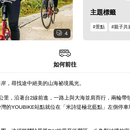
主題標籤
#景點
#親子共
4
如何前往
海岸，尋找途中絕美的山海祕境風光。
公里，沿著台2線前進，一路上與大海並肩而行，兩輪帶
灣的YOUBIKE站點就位在「米詩堤極北藍點」左側停