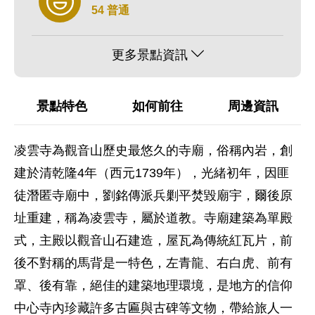
54 普通
更多景點資訊
景點特色
如何前往
周邊資訊
凌雲寺為觀音山歷史最悠久的寺廟，俗稱內岩，創
建於清乾隆4年（西元1739年），光緒初年，因匪
徒潛匿寺廟中，劉銘傳派兵剿平焚毀廟宇，爾後原
址重建，稱為凌雲寺，屬於道教。寺廟建築為單殿
式，主殿以觀音山石建造，屋瓦為傳統紅瓦片，前
後不對稱的馬背是一特色，左青龍、右白虎、前有
罩、後有靠，絕佳的建築地理環境，是地方的信仰
中心寺內珍藏許多古匾與古碑等文物，帶給旅人一