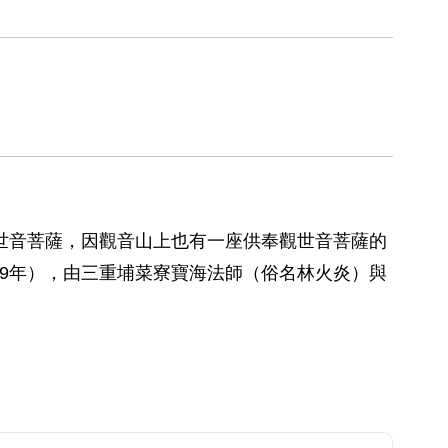
觀世音菩薩，因觀音山上也有一座供奉觀世音菩薩的
09年），由三重埔菜寮寶海法師（俗名林火炎）與