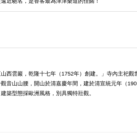
是遠近馳名，是香客最為津津樂道的佳餚！
山西雲巖，乾隆十七年（1752年）創建。」寺內主祀
觀音山山腰，開山於清嘉慶年間，建於清宣統元年（19
，建築型態採歐洲風格，別具獨特壯觀。