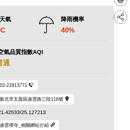
天氣
降雨機率
°C
40%
空氣品質指數AQI
 普通
02-22913771
新北市五股區凌雲路三段116號
21.42533/25.127213
凌雲禪寺_相關網站介紹