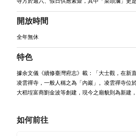
寺方於週六、假日供應素齋，其中「菜頭滷」更
開放時間
全年無休
特色
據余文儀《續修臺灣府志》載：「大士觀，在新直
凌雲禪寺，一般人稱之為「內巖」。凌雲禪寺位於
大稻埕富商劉金波等創建，現今之廟貌則為新建
如何前往