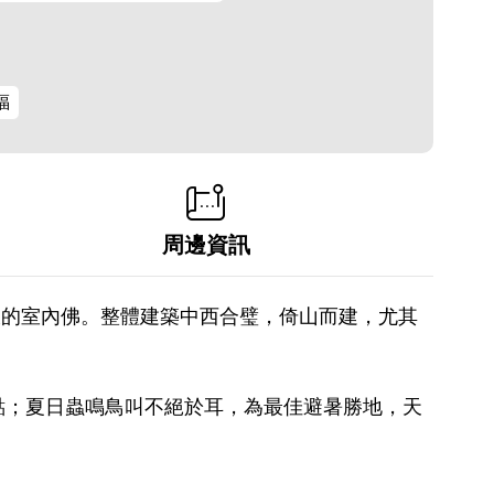
福
周邊資訊
大的室內佛。整體建築中西合璧，倚山而建，尤其
點；夏日蟲鳴鳥叫不絕於耳，為最佳避暑勝地，天