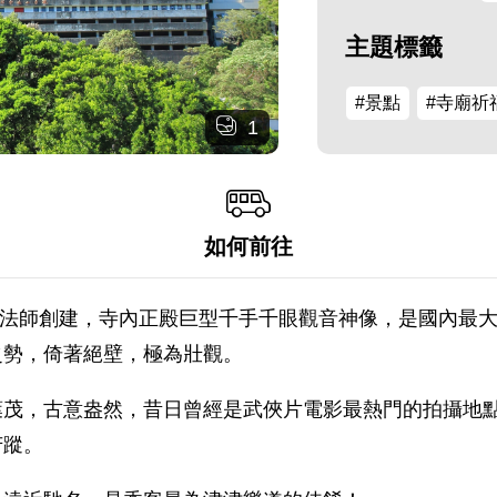
主題標籤
#景點
#寺廟祈
1
如何前往
寶海法師創建，寺內正殿巨型千手千眼觀音神像，是國內最
之勢，倚著絕壁，極為壯觀。
葉茂，古意盎然，昔日曾經是武俠片電影最熱門的拍攝地
芳蹤。