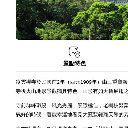
景點特色
凌雲禪寺於民國前2年（西元1909年）由三重
寺後火山地形景觀獨具特色，山形有如大鵬展翅
寺前群峰環繞，風光秀麗，景緻極佳，老樹枝繁
氣好的時候，還能幸運地看見大冠鷲翱翔天際的