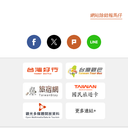
網站除錯報馬仔
更多連結+