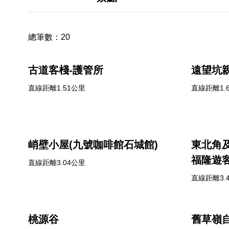
總筆數：
20
古道客棧-護管所
遠望坑
直線距離1.51公里
直線距離1.
峭壁小屋(九號咖啡館石城館)
東北角
福隆遊
直線距離3.04公里
直線距離3.
桃源谷
舊草嶺