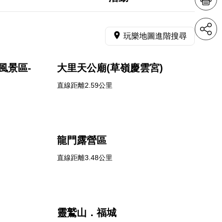
玩樂地圖進階搜尋
風景區-
大里天公廟(草嶺慶雲宮)
直線距離2.59公里
龍門露營區
直線距離3.48公里
靈鷲山．福城