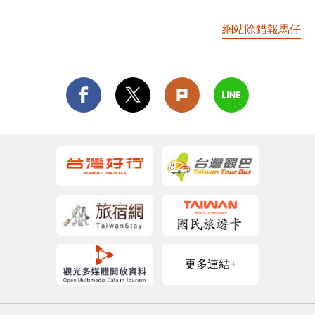
網站除錯報馬仔
更多連結+