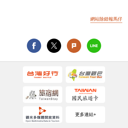
網站除錯報馬仔
更多連結+