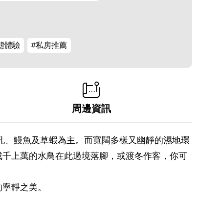
態體驗
#私房推薦
周邊資訊
孔、鰻魚及草蝦為主。而寬闊多樣又幽靜的濕地環
成千上萬的水鳥在此過境落腳，或渡冬作客，你可
的寧靜之美。