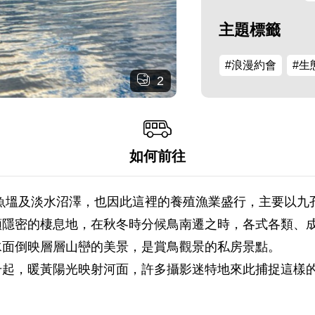
主題標籤
#浪漫約會
#生
2
如何前往
魚塭及淡水沼澤，也因此這裡的養殖漁業盛行，主要以九
類隱密的棲息地，在秋冬時分候鳥南遷之時，各式各類、
水面倒映層層山巒的美景，是賞鳥觀景的私房景點。
升起，暖黃陽光映射河面，許多攝影迷特地來此捕捉這樣