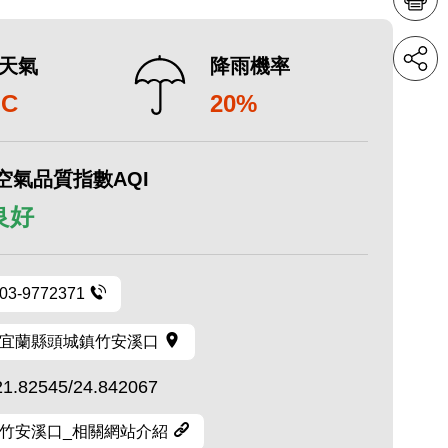
天氣
降雨機率
°C
20%
空氣品質指數AQI
 良好
03-9772371
宜蘭縣頭城鎮竹安溪口
21.82545/24.842067
竹安溪口_相關網站介紹