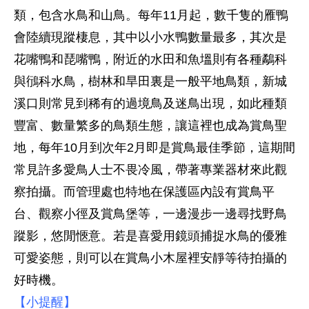
類，包含水鳥和山鳥。每年11月起，數千隻的雁鴨
會陸續現蹤棲息，其中以小水鴨數量最多，其次是
花嘴鴨和琵嘴鴨，附近的水田和魚塭則有各種鷸科
與鴴科水鳥，樹林和旱田裏是一般平地鳥類，新城
溪口則常見到稀有的過境鳥及迷鳥出現，如此種類
豐富、數量繁多的鳥類生態，讓這裡也成為賞鳥聖
地，每年10月到次年2月即是賞鳥最佳季節，這期間
常見許多愛鳥人士不畏冷風，帶著專業器材來此觀
察拍攝。而管理處也特地在保護區內設有賞鳥平
台、觀察小徑及賞鳥堡等，一邊漫步一邊尋找野鳥
蹤影，悠閒愜意。若是喜愛用鏡頭捕捉水鳥的優雅
可愛姿態，則可以在賞鳥小木屋裡安靜等待拍攝的
好時機。
【小提醒】