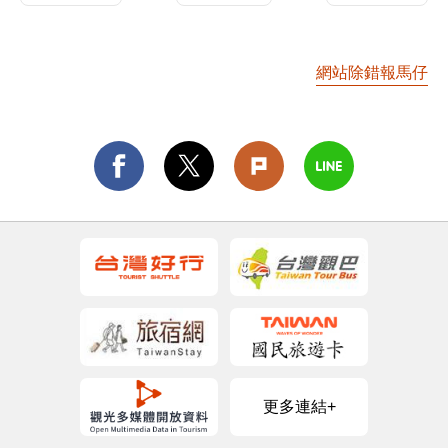
網站除錯報馬仔
更多連結+