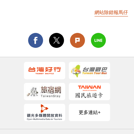
網站除錯報馬仔
更多連結+