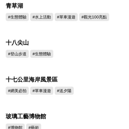
青草湖
268457
#生態體驗
#水上活動
#單車漫遊
#觀光100亮點
十八尖山
202850
#登山步道
#生態體驗
十七公里海岸風景區
201490
#網美必拍
#單車漫遊
#送夕陽
玻璃工藝博物館
157083
#博物館
#藝術