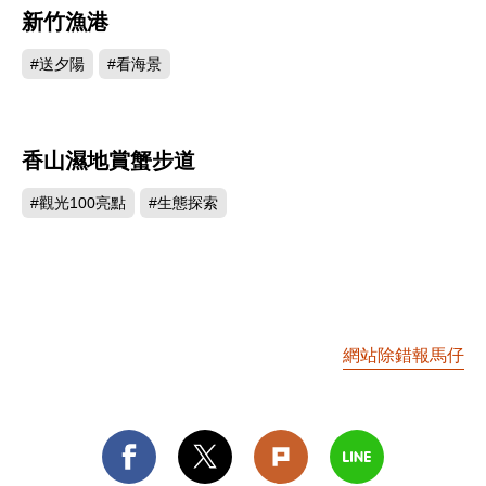
新竹漁港
2159
#送夕陽
#看海景
香山濕地賞蟹步道
1470
#觀光100亮點
#生態探索
網站除錯報馬仔