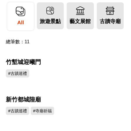
移工和高學歷新移民漸次湧入，為這個傳統城市帶
來不同的思維與衝擊。舊有的文化產業和生活方式
旅遊景點
藝文展館
古蹟寺廟
All
在與不斷求新、求突破的高科技產業相互撞擊、激
盪下，發生各種蛻變與新的可能，讓新竹成為既是
總筆數：
11
文化、教育資源和生活休閒的中心，也是一個重要
的科技城市。
竹塹城迎曦門
483073
更多旅遊資訊，詳見
新竹市觀光旅遊網
。
#古蹟巡禮
新竹都城隍廟
380546
#古蹟巡禮
#寺廟祈福