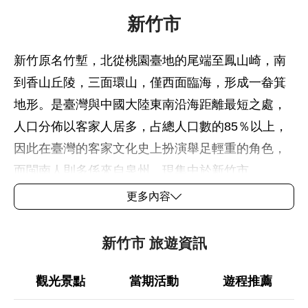
新竹市
新竹原名竹塹，北從桃園臺地的尾端至鳳山崎，南
到香山丘陵，三面環山，僅西面臨海，形成一畚箕
地形。是臺灣與中國大陸東南沿海距離最短之處，
人口分佈以客家人居多，占總人口數的85％以上，
因此在臺灣的客家文化史上扮演舉足輕重的角色，
而閩南人則多係來自泉州，現集中於新竹市。
更多內容
新竹懷抱著古老的文化，努力展現新的科學城風
貌，在新舊交替的背後，潛藏了數百年來風雨飄搖
新竹市 旅遊資訊
下獨有的魅力，值得細細品嚐。
觀光景點
當期活動
遊程推薦
近十幾年來，由於科學工業園區的設立，標榜著高
科技以及勤奮、積極的工作態度與價值觀，一批批