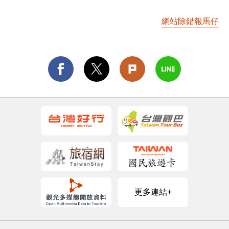
網站除錯報馬仔
更多連結+