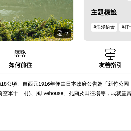
主題標籤
#浪漫約會
#打
2
如何前往
友善指引
18公頃。自西元1916年便由日本政府公告為「新竹公
軍十一村)、風livehouse、孔廟及田徑場等，成就豐