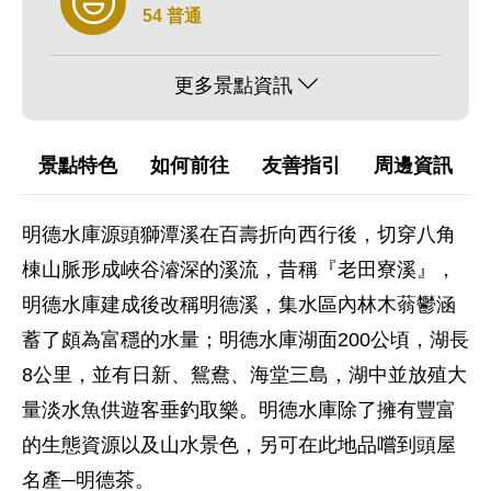
54 普通
更多景點資訊
景點特色
如何前往
友善指引
周邊資訊
明德水庫源頭獅潭溪在百壽折向西行後，切穿八角
棟山脈形成峽谷濬深的溪流，昔稱『老田寮溪』，
明德水庫建成後改稱明德溪，集水區內林木蓊鬱涵
蓄了頗為富穩的水量；明德水庫湖面200公頃，湖長
8公里，並有日新、鴛鴦、海堂三島，湖中並放殖大
量淡水魚供遊客垂釣取樂。明德水庫除了擁有豐富
的生態資源以及山水景色，另可在此地品嚐到頭屋
名產─明德茶。