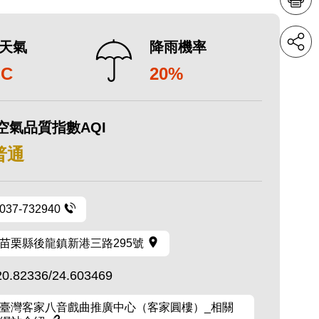
天氣
降雨機率
°C
20%
空氣品質指數AQI
 普通
037-732940
苗栗縣後龍鎮新港三路295號
20.82336/24.603469
臺灣客家八音戲曲推廣中心（客家圓樓）_相關