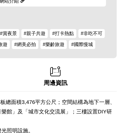
網站介紹
#賞夜景
#親子共遊
#打卡熱點
#非吃不可
旅遊
#網美必拍
#樂齡旅遊
#國際慢城
周邊資訊
板總面積3,476平方公尺；空間結構為地下一層、
樂館」及「城市文化交流展」；三樓設置DIY研
燈光照明設施。