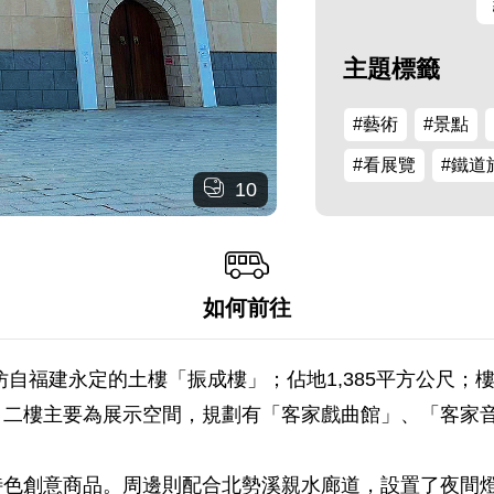
主題標籤
#藝術
#景點
#看展覽
#鐵道
10
如何前往
自福建永定的土樓「振成樓」；佔地1,385平方公尺；樓
二樓主要為展示空間，規劃有「客家戲曲館」、「客家音
特色創意商品。周邊則配合北勢溪親水廊道，設置了夜間