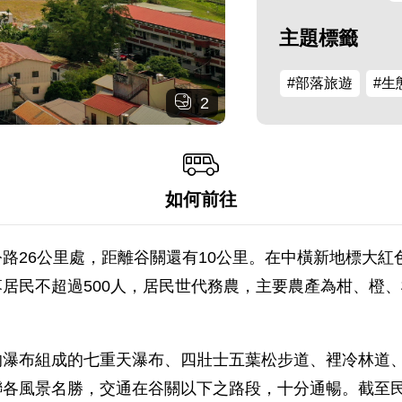
主題標籤
#部落旅遊
#生
2
如何前往
路26公里處，距離谷關還有10公里。在中橫新地標大
居民不超過500人，居民世代務農，主要農產為柑、橙
的瀑布組成的七重天瀑布、四壯士五葉松步道、裡冷林道
各風景名勝，交通在谷關以下之路段，十分通暢。截至民國