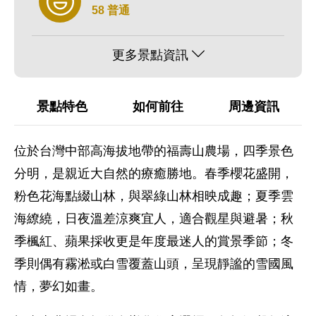
58 普通
更多景點資訊
景點特色
如何前往
周邊資訊
位於台灣中部高海拔地帶的福壽山農場，四季景色
分明，是親近大自然的療癒勝地。春季櫻花盛開，
粉色花海點綴山林，與翠綠山林相映成趣；夏季雲
海繚繞，日夜溫差涼爽宜人，適合觀星與避暑；秋
季楓紅、蘋果採收更是年度最迷人的賞景季節；冬
季則偶有霧淞或白雪覆蓋山頭，呈現靜謐的雪國風
情，夢幻如畫。