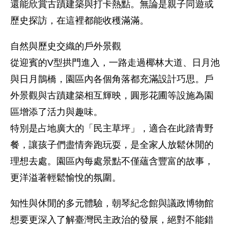
還能欣賞古蹟建築與打卡熱點。無論是親子同遊或
歷史探訪，在這裡都能收穫滿滿。
自然與歷史交織的戶外景觀
從迎賓的V型拱門進入，一路走過椰林大道、日月池
與日月鵲橋，園區內各個角落都充滿設計巧思。戶
外景觀與古蹟建築相互輝映，圓形花圃等設施為園
區增添了活力與趣味。
特別是占地廣大的「民主草坪」，適合在此踏青野
餐，讓孩子們盡情奔跑玩耍，是全家人放鬆休閒的
理想去處。園區內每處景點不僅蘊含豐富的故事，
更洋溢著輕鬆愉悅的氛圍。
知性與休閒的多元體驗，朝琴紀念館與議政博物館
想要更深入了解臺灣民主政治的發展，絕對不能錯