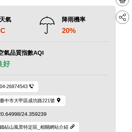
天氣
降雨機率
°C
20%
空氣品質指數AQI
 良好
04-26874543
臺中市大甲區成功路221號
20.64998/24.359239
鐵砧山風景特定區_相關網站介紹