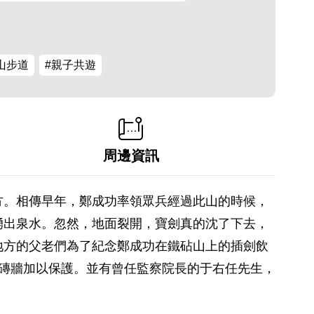
山步道
#親子共遊
周邊資訊
方。相傳早年，鄭成功率領眾兵經過此山的時候，
湧出泉水。忽然，地面裂開，寶劍真的沈了下去，
地方的父老們為了紀念鄭成功在鐵砧山上的插劍飲
周加磚牆加以保護。並有曾任監察院長的于右任先生，