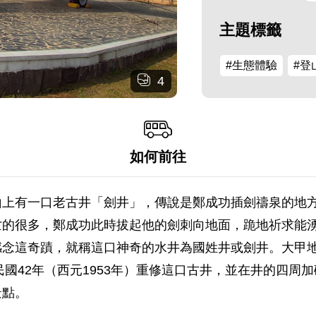
主題標籤
#生態體驗
#登
4
如何前往
山上有一口老古井「劍井」，傳說是鄭成功插劍禱泉的地
亡的很多，鄭成功此時拔起他的劍刺向地面，跪地祈求能
感念這奇蹟，就稱這口神奇的水井為國姓井或劍井。大甲
民國42年（西元1953年）重修這口古井，並在井的四
景點。