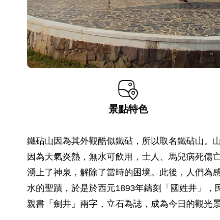
景點特色
鐵砧山因為其外觀酷似鐵砧，所以取名鐵砧山。
因為天氣炎熱，無水可飲用，士人、馬兒病死傷
湧上了神泉，解除了當時的困境。此後，人們為
水的聖蹟，於是於西元1893年鑄刻「國姓井」，
親書「劍井」兩字，立石為誌，成為今日的觀光