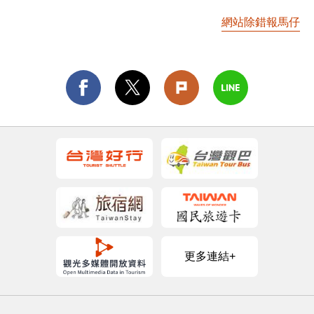
網站除錯報馬仔
更多連結+