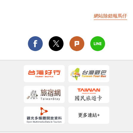
網站除錯報馬仔
更多連結+