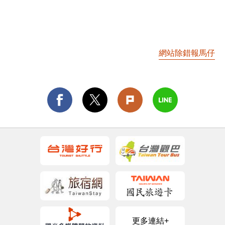
網站除錯報馬仔
更多連結+