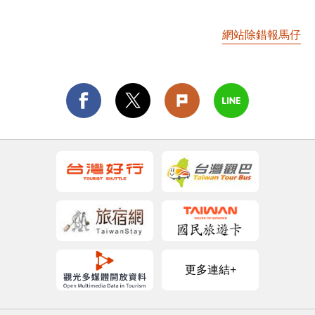
網站除錯報馬仔
更多連結+