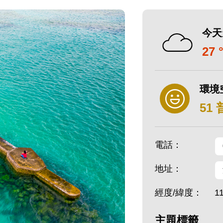
今天
27 
環境
51
電話：
地址：
經度/緯度：
1
主題標籤