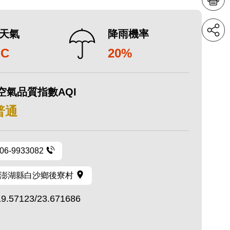
天氣
降雨機率
°C
20%
空氣品質指數AQI
 普通
06-9933082
澎湖縣白沙鄉後寮村
19.57123/23.671686