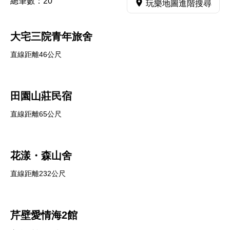
總筆數：
20
玩樂地圖進階搜尋
大宅三院青年旅舍
直線距離46公尺
田園山莊民宿
直線距離65公尺
花漾・森山舍
直線距離232公尺
芹壁愛情海2館