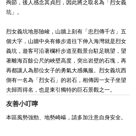
殉節，後人感念其貞烈，因此將之取名為「烈女義
坑」。
烈女義坑地形險峻，山牆上刻有「忠烈傳千古」五
個大字，山牆中央有條步道往下伸入海灣就是烈女
義坑，遊客可沿著欄杆步道至觀景台駐足眺望，望
著離海百餘公尺的峽壁高度，突出岩壁的石塊，再
再都讓人為那位女子的勇氣大感佩服。烈女義坑西
側有一名為「烈女石」的岩石，相傳因一女子坐望
夫歸而得名，也是東引獨特的巨石景觀之一。
友善小叮嚀
本區風勢強勁、地勢崎嶇，請多加注意自身安全。