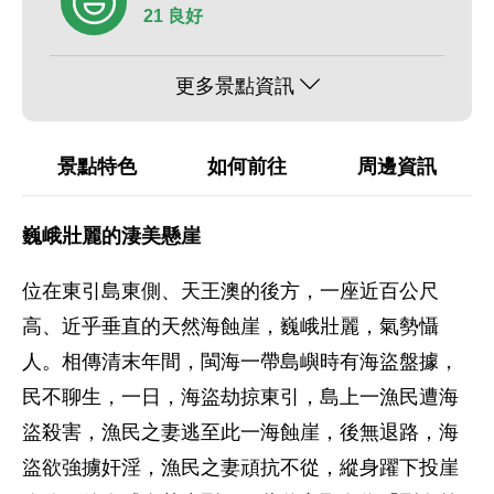
21 良好
更多景點資訊
景點特色
如何前往
周邊資訊
巍峨壯麗的淒美懸崖
位在東引島東側、天王澳的後方，一座近百公尺
高、近乎垂直的天然海蝕崖，巍峨壯麗，氣勢懾
人。相傳清末年間，閩海一帶島嶼時有海盜盤據，
民不聊生，一日，海盜劫掠東引，島上一漁民遭海
盜殺害，漁民之妻逃至此一海蝕崖，後無退路，海
盜欲強擄奸淫，漁民之妻頑抗不從，縱身躍下投崖