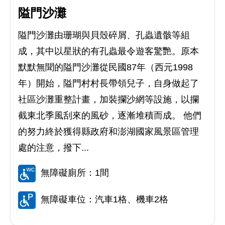
隘門沙灘
隘門沙灘由珊瑚與貝殼碎屑、孔蟲遺骸等組
成，其中以星狀的有孔蟲最令遊客驚艷。原本
默默無聞的隘門沙灘從民國87年（西元1998
年）開始，隘門村村長帶領兒子，自身做起了
社區沙灘重整計畫，加裝攔沙網等設施，以攔
截東北季風刮來的風砂，逐漸堆積而成。 他們
的努力終於獲得縣政府和澎湖國家風景區管理
處的注意，撥下...
無障礙廁所：1間
無障礙車位：汽車1格、機車2格