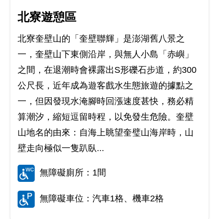
北寮遊憩區
北寮奎壁山的「奎壁聯輝」是澎湖舊八景之
一，奎壁山下東側沿岸，與無人小島「赤嶼」
之間，在退潮時會裸露出S形礫石步道，約300
公尺長，近年成為遊客戲水生態旅遊的據點之
一，但因發現水淹腳時回漲速度甚快，務必精
算潮汐，縮短逗留時程，以免發生危險。奎壁
山地名的由來：自海上眺望奎璧山海岸時，山
壁走向極似一隻趴臥...
無障礙廁所：1間
無障礙車位：汽車1格、機車2格