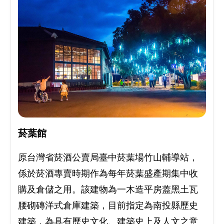
菸葉館
原台灣省菸酒公賣局臺中菸葉場竹山輔導站，
係於菸酒專賣時期作為每年菸葉盛產期集中收
購及倉儲之用。該建物為一木造平房蓋黑土瓦
腰砌磚洋式倉庫建築，目前指定為南投縣歷史
建築，為具有歷史文化、建築史上及人文之意