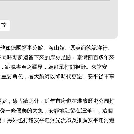
其他如德國領事公館、海山館、原英商德記洋行、
不同時期所遺留下來的歷史足跡。臺灣四百多年來
員，跳脫書頁之疆界，為群眾打開視野。來訪安
的重要角色，看大航海以降時代更迭，安平從軍事
饗宴，除古蹟之外，近年市府也在港濱歷史公園打
就像一條優美的大魚，安靜地駐留在汪洋中，這個
項大獎；另外也打造安平運河光流域及推廣安平運河遊