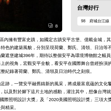
台灣好行
98 府城台江線
8
，轄區內擁有豐富史蹟，如國定古蹟安平古堡、億載金城，
具特色的建築風貌，分別呈現荷蘭、鄭氏、清領、日治等
蘭遮堡建城396年，期待以整個安平為環境博物館之幅
海上的視角，宏觀安平全貌，看安平在國際舞台曾經扮演
完整紀錄著荷蘭、鄭氏、清領及日治時代之刻痕。
的足跡，一覽安平融舊鑄新的風采，將成最富底蘊的文化
像，以及對於腳下這片土地的感動，灌注其中，想像台灣
A美國國際照明設計大獎」及「2020美國照明設計獎」三
漫與精采。