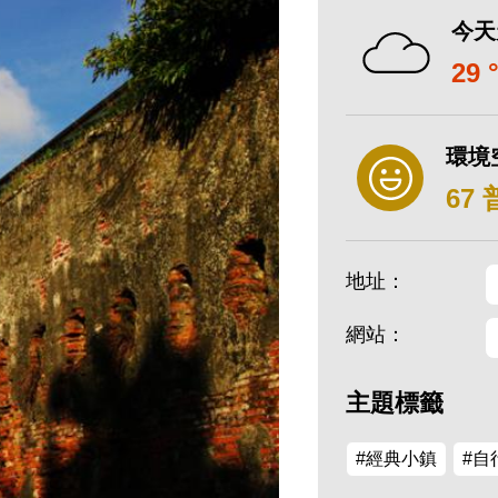
今天
29 
環境
67
地址：
網站：
主題標籤
#經典小鎮
#自