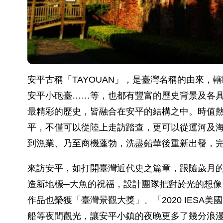
安平古稱「TAYOUAN」，是臺灣名稱的由來
安平小砲臺……等，也都有豐富的歷史背景及各
最精彩的歷史，皆融合在安平的結構之中。時值熱
平，不僅可以從陸上走訪踏查，更可以從運河及
到漁業、乃至商機蓬勃，洗盡鉛華後重新出發，
來訪安平，如打開臺灣近代史之篇章，跟隨歲月
造新地標─大魚的祝福，設計團隊把對於光的想
作品也榮獲「臺灣景觀大獎」、「2020 IES
船等夜間觀光，讓安平小鎮的夜晚更多了幾分浪