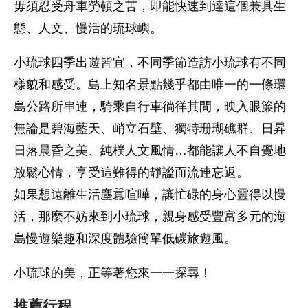
毋須忍受舟車勞頓之苦，即能快速到達這個兼具生
態、人文、慢活的琉球嶼。
小琉球四季出遊皆宜，不同季節造訪小琉球有不同
樣貌和感受。島上知名景點幾乎都由唯一的一條環
島公路所串連，騎乘自行車徜徉其間，映入眼簾的
無論是碧海藍天、峭立石壁、獨特珊瑚礁群、日昇
日落晨昏之美、純樸人文風情…都能讓人不自覺地
放鬆心情，享受這難得的靜謐而流連忘返。
如果想遠離生活塵囂喧嘩，讓忙碌的身心靈得以慢
活，那麼不妨來到小琉球，親身感受豐富多元的海
島慢遊樂趣和深度體驗簡單低碳旅遊風。
小琉球的美，正等著您來一一探尋！
推薦行程