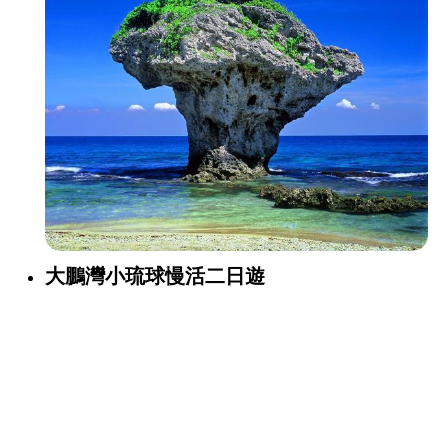
大鵬灣小琉球慢活二日遊