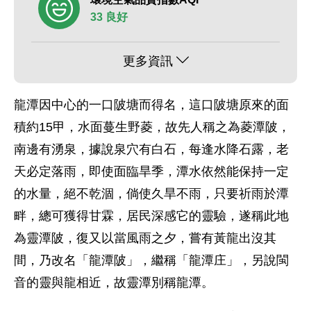
33 良好
更多資訊
龍潭因中心的一口陂塘而得名，這口陂塘原來的面
積約15甲，水面蔓生野菱，故先人稱之為菱潭陂，
南邊有湧泉，據說泉穴有白石，每逢水降石露，老
天必定落雨，即使面臨旱季，潭水依然能保持一定
的水量，絕不乾涸，倘使久旱不雨，只要祈雨於潭
畔，總可獲得甘霖，居民深感它的靈驗，遂稱此地
為靈潭陂，復又以當風雨之夕，嘗有黃龍出沒其
間，乃改名「龍潭陂」，繼稱「龍潭庄」，另說閩
音的靈與龍相近，故靈潭別稱龍潭。