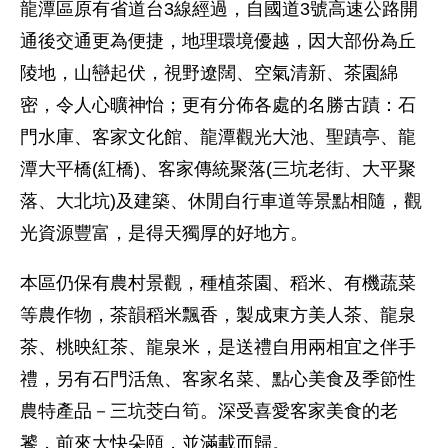
龍潭區原有省道台3線經過，自國道3號高速公路開
通後交通更為便捷，地理環境優越，因大部份為丘
陵地，山巒起伏，視野遼闊、空氣清新、茶園綿
密，令人心曠神怡；更有分佈各處的名勝古蹟：石
門水庫、客家文化館、龍潭觀光大池、聖蹟亭、龍
潭大平橋(紅橋)、客家傳統聚落(三坑老街、大平聚
落、大北坑)及建築、休閒自行車道等景點相隨，觀
光資源豐富，是得天獨厚的好地方。
本區仍保有農村景觀，種植茶園、稻米、有機蔬菜
等農作物，茶韻稻米飄香，製成東方美人茶、龍泉
茶、桃映紅茶、龍泉米，是送禮自用兩相宜之伴手
禮，另有石門活魚、客家名菜、點心美食及季節性
農特產品－三坑茭白筍。深受喜愛客家美食的老
饕，前來大快朵頤，並滿載而歸。