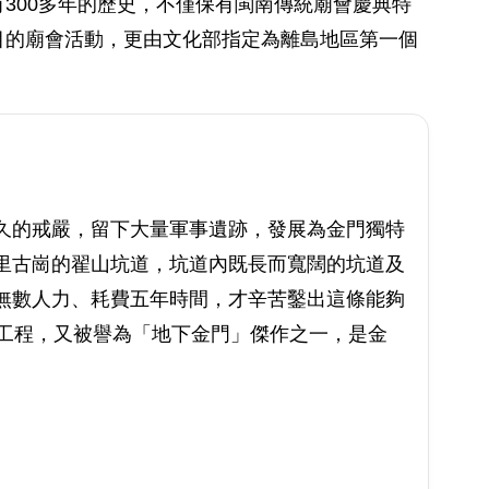
300多年的歷史，不僅保有閩南傳統廟會慶典特
目的廟會活動，更由文化部指定為離島地區第一個
久的戒嚴，留下大量軍事遺跡，發展為金門獨特
里古崗的翟山坑道，坑道內既長而寬闊的坑道及
無數人力、耗費五年時間，才辛苦鑿出這條能夠
的工程，又被譽為「地下金門」傑作之一，是金