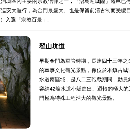
浦城區內主要的宗教信仰之一，「浯島迎城隍」遷邑已有
辦巡安大遊行，為金門最盛大、也是保留前清古制而受矚
3年）入選「宗教百景」。
翟山坑道
早期金門為軍管時期，長達四十三年之
的軍事文化觀光景點，像位於本鎮古城
水道兩區域，是八二三砲戰期間，動員
容納42艘水道小艇進出、迴轉的極大
門極為特殊工程浩大的觀光景點。