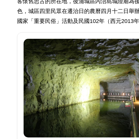
客懷舊思古的所在地，後浦城區內浯島城隍廟為後
色，城區四里民眾在遷治日的農曆四月十二日舉
國家「重要民俗」活動及民國102年（西元201