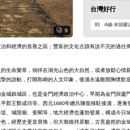
台灣好行
81 A線-水頭翟
9
政治和經濟的首善之區；豐富的文化古蹟有說不完的過往
人的生命樂章，徜徉在湖光山色的大自然，或者放鬆心情
誠摯的說帖，打開島嶼的人文印象，後浦永遠敞開胸懷歡
的金城鎮城區，也是金門經濟政治中心，早期為金門與廈
平郡王鄭成功等。西元1680年總兵陳龍移駐後浦，逐
海堤、城隍廟、奎閣等，地方經濟也蓬勃發展，構成今日
特色，經歷史更迭替換，但大致維持原貌，古意盎然的金