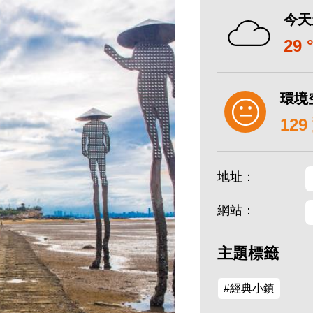
今天
29 
環境
12
地址：
網站：
主題標籤
#經典小鎮