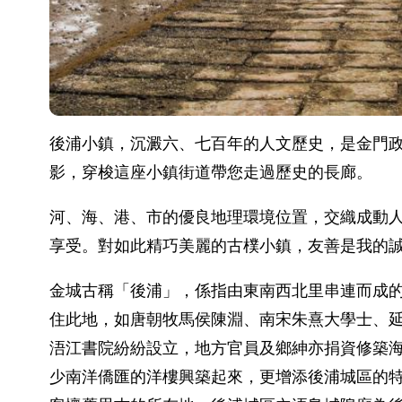
後浦小鎮，沉澱六、七百年的人文歷史，是金門
影，穿梭這座小鎮街道帶您走過歷史的長廊。
河、海、港、市的優良地理環境位置，交織成動
享受。對如此精巧美麗的古樸小鎮，友善是我的
金城古稱「後浦」，係指由東南西北里串連而成
住此地，如唐朝牧馬侯陳淵、南宋朱熹大學士、延
浯江書院紛紛設立，地方官員及鄉紳亦捐資修築
少南洋僑匯的洋樓興築起來，更增添後浦城區的