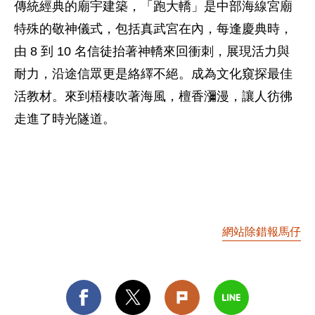
傳統經典的廟宇建築，「跑大轎」是中部海線宮廟
特殊的敬神儀式，包括真武宮在內，每逢慶典時，
由 8 到 10 名信徒抬著神轎來回衝刺，展現活力與
耐力，沿途信眾更是絡繹不絕。成為文化窺探最佳
活教材。來到梧棲吹著海風，檀香瀰漫，讓人彷彿
走進了時光隧道。
網站除錯報馬仔