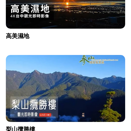
高美濕地
梨山攬勝樓