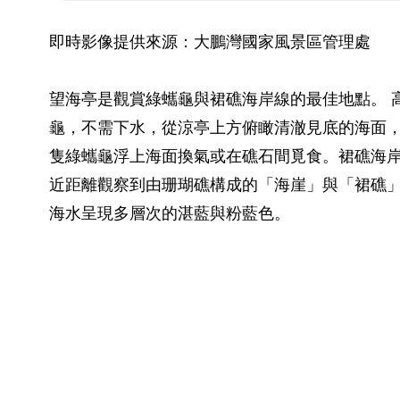
即時影像提供來源：大鵬灣國家風景區管理處
望海亭是觀賞綠蠵龜與裙礁海岸線的最佳地點。 
龜，不需下水，從涼亭上方俯瞰清澈見底的海面
隻綠蠵龜浮上海面換氣或在礁石間覓食。裙礁海
近距離觀察到由珊瑚礁構成的「海崖」與「裙礁
海水呈現多層次的湛藍與粉藍色。