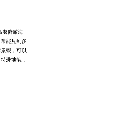
高處俯瞰海
，常能見到多
岸景觀，可以
」特殊地貌，