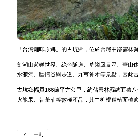
「台灣咖啡原鄉」的古坑鄉，位於台灣中部雲林縣
劍湖山遊樂世界、綠色隧道、草嶺風景區、華山
水濂洞、幽情谷與步道、九芎神木等景點，因此
古坑鄉幅員166餘平方公里，約佔雲林縣總面積
火龍果、苦茶油等數種產品，其中柳橙種植面積逾
上一則