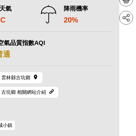
天氣
降雨機率
°C
20%
空氣品質指數AQI
 普通
雲林縣古坑鄉
古坑鄉 相關網站介紹
城小鎮