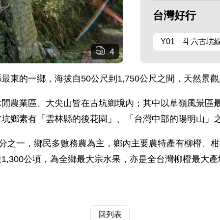
台灣好行
Y01 斗六古坑
4
最東的一鄉，海拔自50公尺到1,750公尺之間，天然景
休閒農業區、大尖山皆在古坑鄉境內；其中以草嶺風景區
古坑鄉素有「雲林縣的後花園」、「台灣中部的陽明山」
八分之一，鄉民多數務農為主，鄉內主要農特產有柳橙、
1,300公頃，為全鄉最大宗水果，亦是全台灣柳橙最大
回列表